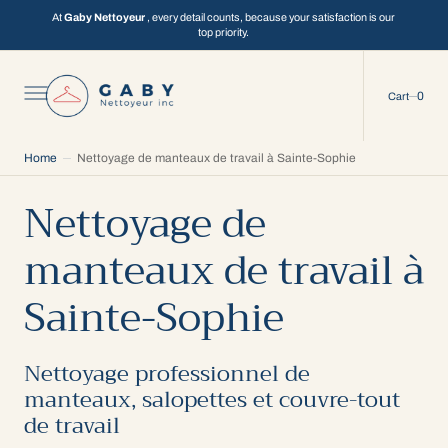
C
O
At
Gaby Nettoyeur
, every detail counts, because your satisfaction is our
N
top priority.
T
E
N
T
0
0
Cart
Home
Nettoyage de manteaux de travail à Sainte-Sophie
Nettoyage de
manteaux de travail à
Sainte-Sophie
Nettoyage professionnel de
manteaux, salopettes et couvre-tout
de travail