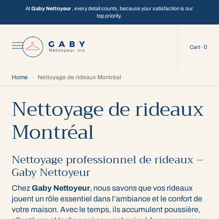
C
O
At
Gaby Nettoyeur
, every detail counts, because your satisfaction is our
N
top priority.
T
E
N
T
0
0
Cart
Home
Nettoyage de rideaux Montréal
Nettoyage de rideaux
Montréal
Nettoyage professionnel de rideaux –
Gaby Nettoyeur
Chez
Gaby Nettoyeur
, nous savons que vos rideaux
jouent un rôle essentiel dans l’ambiance et le confort de
votre maison. Avec le temps, ils accumulent poussière,