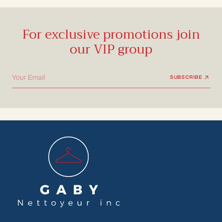
For exclusive promotions join
our VIP group
Your Email
SUBSCRIBE