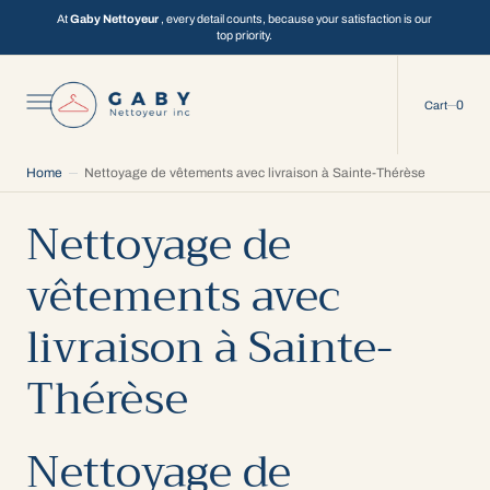
C
O
At
Gaby Nettoyeur
, every detail counts, because your satisfaction is our
N
top priority.
T
E
N
T
0
0
Cart
Home
Nettoyage de vêtements avec livraison à Sainte-Thérèse
Nettoyage de
vêtements avec
livraison à Sainte-
Thérèse
Nettoyage de