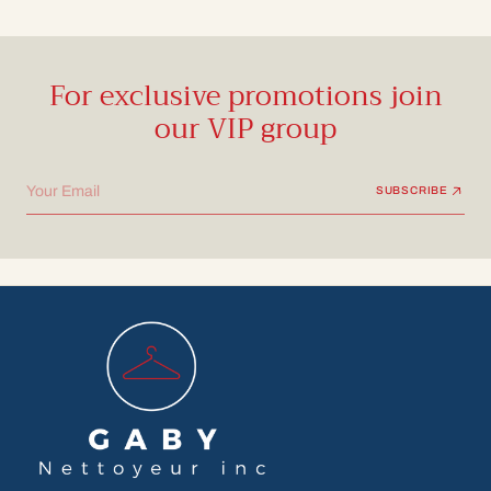
For exclusive promotions join
our VIP group
Your Email
SUBSCRIBE