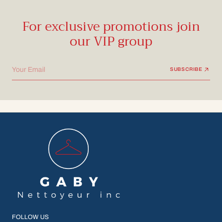
For exclusive promotions join
our VIP group
Your Email
SUBSCRIBE
FOLLOW US