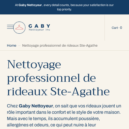
C
O
At
Gaby Nettoyeur
, every detail counts, because your satisfaction is our
N
top priority.
T
E
N
T
0
0
Cart
Home
Nettoyage professionnel de rideaux Ste-Agathe
Nettoyage
professionnel de
rideaux Ste-Agathe
Chez
Gaby Nettoyeur
, on sait que vos rideaux jouent un
rôle important dans le confort et le style de votre maison.
Mais avec le temps, ils accumulent poussière,
allergènes et odeurs, ce qui peut nuire à leur