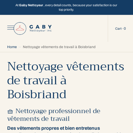
C
O
At
Gaby Nettoyeur
, every detail counts, because your satisfaction is our
N
top priority.
T
E
N
T
0
0
Cart
Home
Nettoyage vêtements de travail à Boisbriand
Nettoyage vêtements
de travail à
Boisbriand
🧺 Nettoyage professionnel de
vêtements de travail
Des vêtements propres et bien entretenus