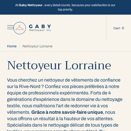
C
O
At
Gaby Nettoyeur
, every detail counts, because your satisfaction is our
N
top priority.
T
E
N
T
0
0
Cart
Home
Nettoyeur Lorraine
Nettoyeur Lorraine
Vous cherchez un nettoyeur de vêtements de confiance
sur la Rive-Nord ? Confiez vos pièces préférées à notre
équipe de professionnels expérimentés. Forts de 4
générations d'expérience dans le domaine du nettoyage
textile, nous maîtrisons l'art de redonner vie à vos
vêtements.
Grâce à notre savoir-faire unique
, nous
vous offrons un résultat à la hauteur de vos attentes.
Spécialisés dans le nettoyage délicat de tous types de