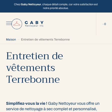
C
Chez
Gaby Nettoyeur
, chaque détail compte, car votre satisfaction est
O
notre priorité absolue.
N
T
E
N
0
U
0
Maison
Entretien de vêtements Terrebonne
Entretien de
vêtements
Terrebonne
Simplifiez-vous la vie !
Gaby Nettoyeur vous offre un
service de nettoyage à sec complet et personnalisé,