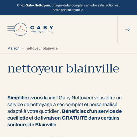
C
Chez
Gaby Nettoyeur
, chaque détail compte, car votre satisfaction est
O
notre priorité absolue.
N
T
E
N
0
U
0
Maison
nettoyeur blainville
nettoyeur blainville
Simplifiez-vous la vie !
Gaby Nettoyeur vous offre un
service de nettoyage à sec complet et personnalisé,
adapté à votre quotidien.
Bénéficiez d'un service de
cueillette et de livraison GRATUITE dans certains
secteurs de Blainville.