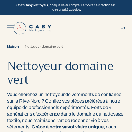
C
Chez
Gaby Nettoyeur
, chaque détail compte, car votre satisfaction est
O
notre priorité absolue.
N
T
E
N
0
U
0
Maison
Nettoyeur domaine vert
Nettoyeur domaine
vert
Vous cherchez un nettoyeur de vêtements de confiance
sur la Rive-Nord ? Confiez vos pièces préférées à notre
équipe de professionnels expérimentés. Forts de 4
générations d'expérience dans le domaine du nettoyage
textile, nous maîtrisons l'art de redonner vie à vos
vêtements.
Grâce à notre savoir-faire unique
, nous