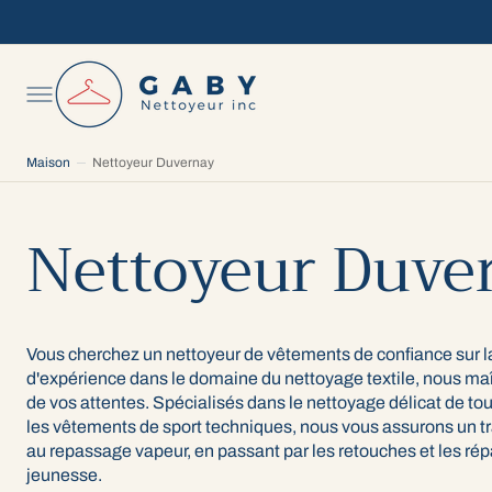
C
O
N
T
E
N
U
Maison
Nettoyeur Duvernay
Nettoyeur Duve
Vous cherchez un nettoyeur de vêtements de confiance sur la
d'expérience dans le domaine du nettoyage textile, nous maît
de vos attentes. Spécialisés dans le nettoyage délicat de to
les vêtements de sport techniques, nous vous assurons un tra
au repassage vapeur, en passant par les retouches et les ré
jeunesse.