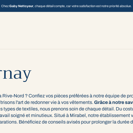
Chez
Gaby Nettoyeur
, chaque détail compte, car votre satisfaction est notre priorité absolue.
rnay
 Rive-Nord ? Confiez vos pièces préférées à notre équipe de pr
risons l'art de redonner vie à vos vêtements.
Grâce à notre sav
us types de textiles, nous prenons soin de chaque détail. Du cost
vail soigné et minutieux. Situé à Mirabel, notre établissement v
parations. Bénéficiez de conseils avisés pour prolonger la durée