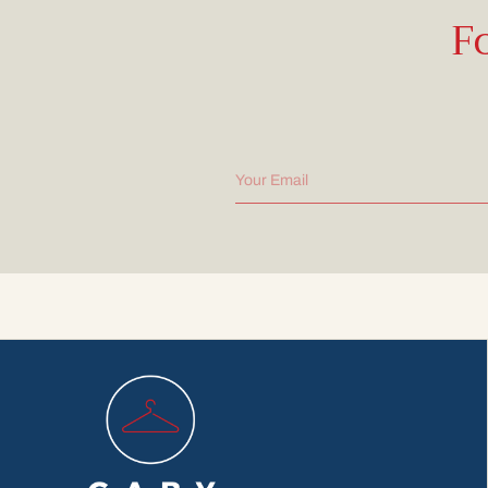
F
Your Email