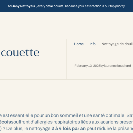
At
Gaby Nettoyeur
, every detail counts, because your satisfaction is our top priority.
Home
Info
Nettoyage de douill
 couette
February 13, 2025
by
laurence bouchard
re est essentielle pour un bon sommeil et une santé optimale. S
écois
souffrent d’allergies respiratoires liées aux acariens présen
 ? De plus, le nettoyage
2 à 4 fois par an
peut réduire la présen