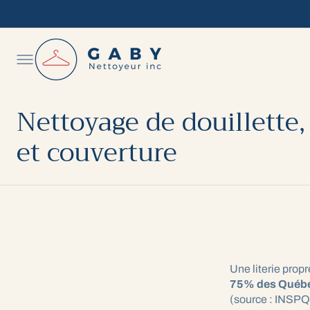
C
O
N
T
E
N
T
Nettoyage de douillette,
et couverture
Une literie prop
75% des Québ
(source : INSPQ)