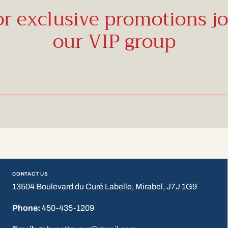
or exclusive promotions jo
our VIP group
CONTACT US
13504 Boulevard du Curé Labelle, Mirabel, J7J 1G9
Phone:
450-435-1209