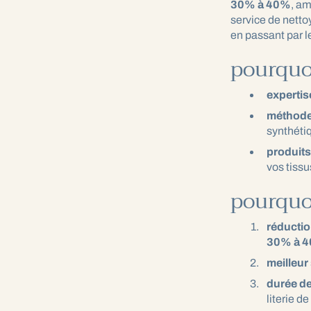
30% à 40%
, am
service de netto
en passant par 
pourquoi
expertis
méthode
synthétiq
produits
vos tissu
pourquoi
réductio
30% à 
meilleur
durée de
literie de