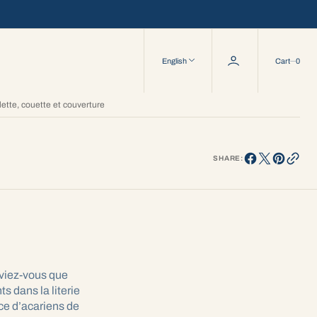
0
English
Cart
0
ette, couette et couverture
SHARE:
aviez-vous que
ts dans la literie
ce d’acariens de