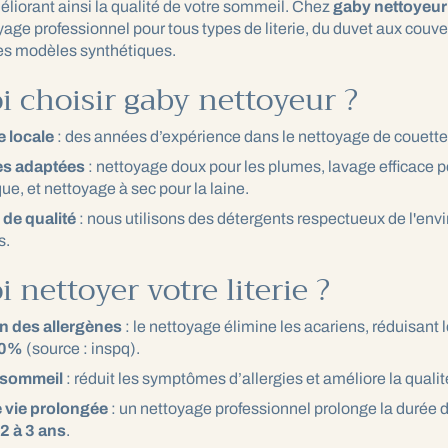
éliorant ainsi la qualité de votre sommeil. Chez
gaby nettoyeur
yage professionnel pour tous types de literie, du duvet aux couve
les modèles synthétiques.
 choisir gaby nettoyeur ?
e locale
: des années d’expérience dans le nettoyage de couette
s adaptées
: nettoyage doux pour les plumes, lavage efficace p
ue, et nettoyage à sec pour la laine.
 de qualité
: nous utilisons des détergents respectueux de l'env
s.
 nettoyer votre literie ?
n des allergènes
: le nettoyage élimine les acariens, réduisant l
40%
(source : inspq).
 sommeil
: réduit les symptômes d’allergies et améliore la quali
 vie prolongée
: un nettoyage professionnel prolonge la durée d
2 à 3 ans
.